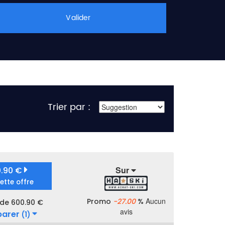
Valider
Trier par :
Sur
0.90 €
cette offre
Aucun
Promo
-27.00
%
 de 600.90 €
avis
arer
(1)