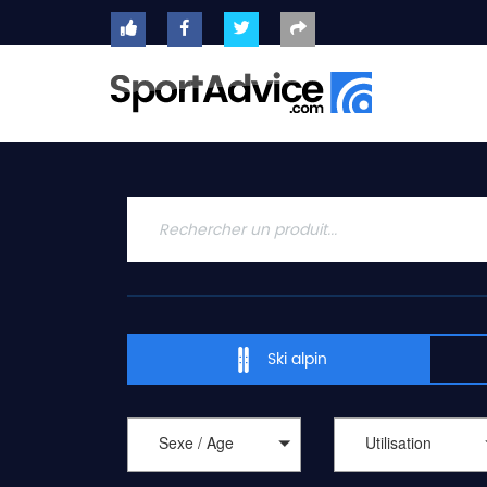
ACCUEIL
SKIS
2020
COMPARATEUR
CONSEILS
QUESTIONS
-
Ski alpin
RÉPONSES
CONTACT
Sexe / Age
Utilisation