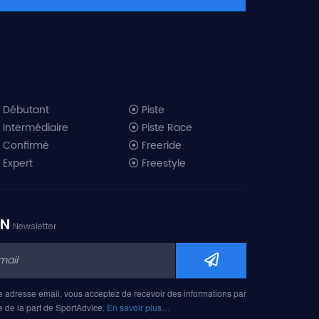
Débutant
Piste
Intermédiaire
Piste Race
Confirmé
Freeride
Expert
Freestyle
All-Mountain
Randonnée
Télémark
ON
Newsletter
Mini ski
Ski piste 2019
Ski freeride 2019
Ski freestyle 2019
e adresse email, vous acceptez de recevoir des informations par
Ski AM 2019
e de la part de SportAdvice.
En savoir plus…