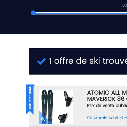
1 offre de ski trouv
ATOMIC ALL 
MAVERICK 86 
13 ID BLACK BL
Prix de vente publi
Ski
Atomic
Adulte 