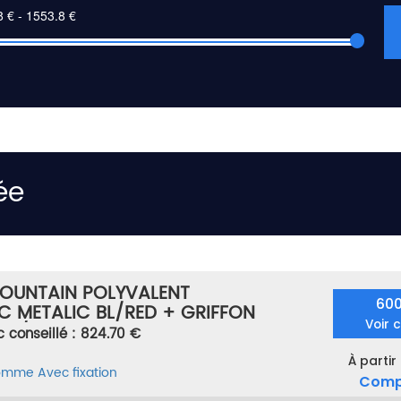
ée
MOUNTAIN POLYVALENT
60
C METALIC BL/RED + GRIFFON
Voir 
EU/GRIS TAILLE 153
c conseillé : 824.70 €
À partir
homme
Avec fixation
Comp