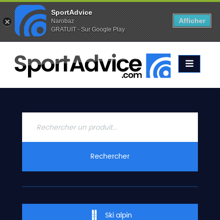
SportAdvice
Afficher
Narobaz
GRATUIT - Sur Google Play
Favoris (
0
)
Alertes (
0
)
ACCUEIL
SKIS
2020
COMPARATEUR
CONSEILS
QUESTIONS
Rechercher
-
RÉPONSES
CONTACT
Ski alpin