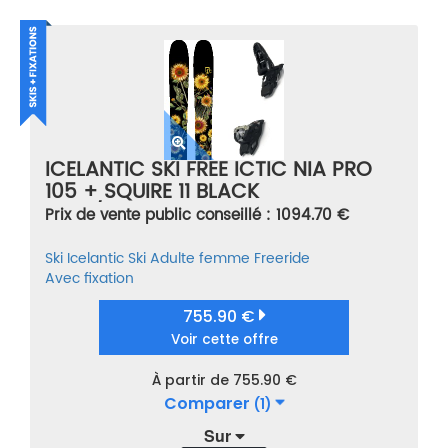
ICELANTIC SKI FREE ICTIC NIA PRO
105 + SQUIRE 11 BLACK
NOIR/MULTICOLORE TAILLE 169
Prix de vente public conseillé : 1094.70 €
Ski
Icelantic Ski
Adulte femme
Freeride
Avec fixation
755.90 €
Voir cette offre
À partir de 755.90 €
Comparer
(1)
Sur