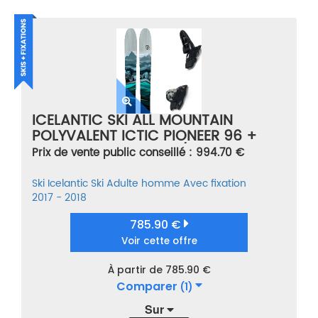
ICELANTIC SKI ALL MOUNTAIN
POLYVALENT ICTIC PIONEER 96 +
SQUIRE 11 BLACK NOIR/BLEU TAILLE
Prix de vente public conseillé : 994.70 €
188
Ski
Icelantic Ski
Adulte homme
Avec fixation
2017 - 2018
785.90 €
Voir cette offre
À partir de 785.90 €
Comparer
(1)
Sur