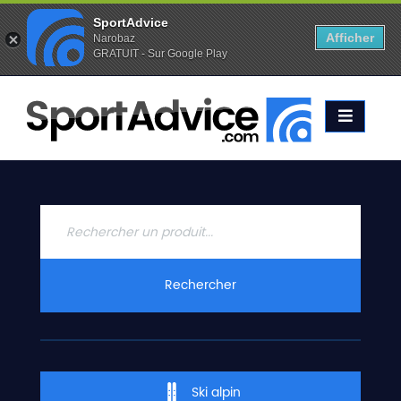
SportAdvice
Afficher
Narobaz
GRATUIT - Sur Google Play
Favoris (
0
)
Alertes (
0
)
ACCUEIL
SKIS
2020
COMPARATEUR
CONSEILS
QUESTIONS
Rechercher
-
RÉPONSES
CONTACT
Ski alpin