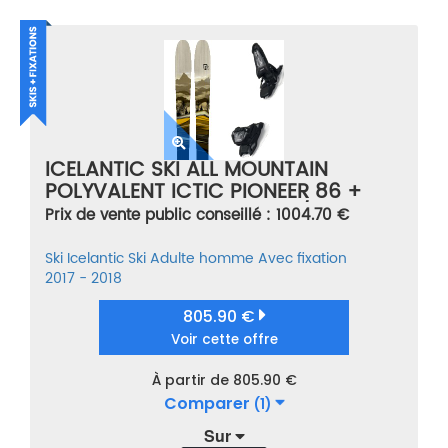
ICELANTIC SKI ALL MOUNTAIN
POLYVALENT ICTIC PIONEER 86 +
GRIFFON 13 ID BLACK NOIR/VERT
Prix de vente public conseillé : 1004.70 €
TAILLE 182
Ski
Icelantic Ski
Adulte homme
Avec fixation
2017 - 2018
805.90 €
Voir cette offre
À partir de 805.90 €
Comparer
(1)
Sur