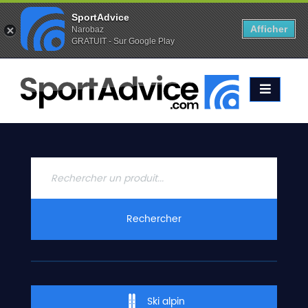
SportAdvice
Afficher
Narobaz
GRATUIT - Sur Google Play
Favoris (
0
)
Alertes (
0
)
ACCUEIL
SKIS
2020
COMPARATEUR
CONSEILS
QUESTIONS
Rechercher
-
RÉPONSES
CONTACT
Ski alpin