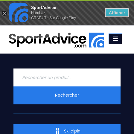
SportAdvice
Afficher
Narobaz
GRATUIT - Sur Google Play
Favoris (
0
)
Alertes (
0
)
ACCUEIL
SKIS
2020
COMPARATEUR
CONSEILS
QUESTIONS
Rechercher
-
RÉPONSES
CONTACT
Ski alpin