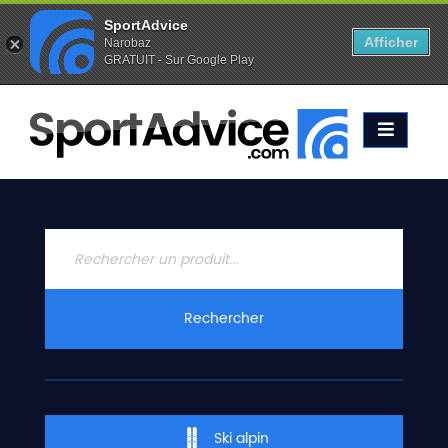
SportAdvice
Afficher
Narobaz
GRATUIT - Sur Google Play
Favoris (
0
)
Alertes (
0
)
ACCUEIL
SKIS
2020
COMPARATEUR
CONSEILS
QUESTIONS
Rechercher
-
RÉPONSES
CONTACT
Ski alpin