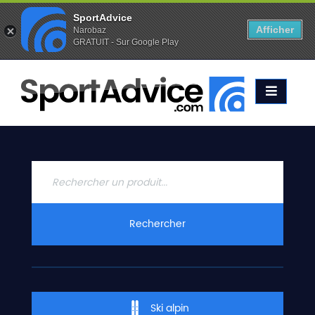
SportAdvice
Afficher
Narobaz
GRATUIT - Sur Google Play
Favoris (
0
)
Alertes (
0
)
ACCUEIL
SKIS
2020
COMPARATEUR
CONSEILS
QUESTIONS
Rechercher
-
RÉPONSES
CONTACT
Ski alpin