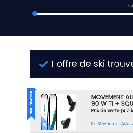
1 offre de ski trouv
MOVEMENT AL
90 W TI + SQU
TAILLE 154
Prix de vente publi
Ski
Movement
Adul