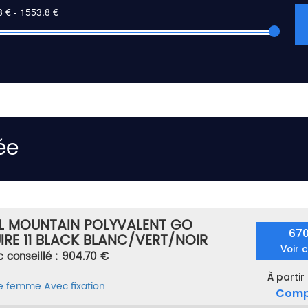
ée
L MOUNTAIN POLYVALENT GO
67
IRE 11 BLACK BLANC/VERT/NOIR
Voir 
c conseillé : 904.70 €
À partir
te femme
Avec fixation
Comp