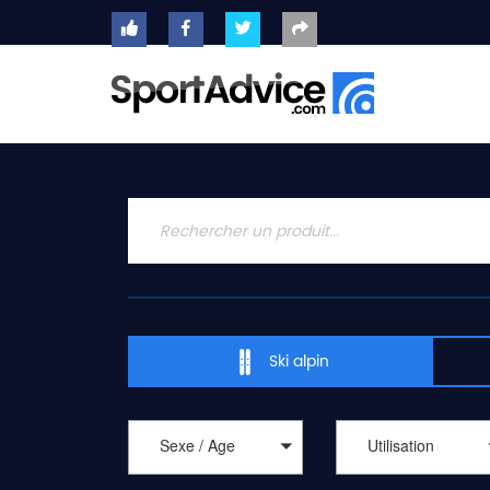
ACCUEIL
SKIS
2020
COMPARATEUR
CONSEILS
QUESTIONS
-
Ski alpin
RÉPONSES
CONTACT
Sexe / Age
Utilisation