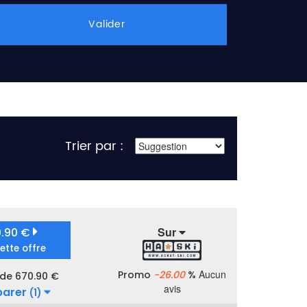
Valider
Trier par :
Sur
0.90 €
cette offre
Aucun
Promo
-26.00
%
 de 670.90 €
avis
arer
(1)