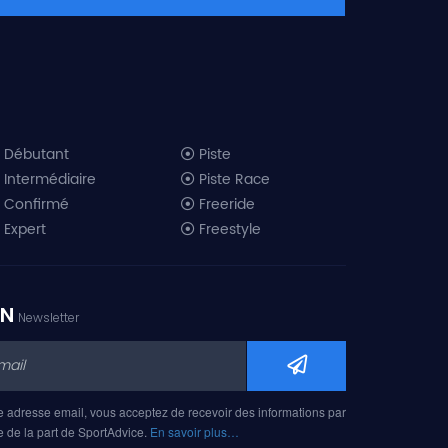
Débutant
Piste
Intermédiaire
Piste Race
Confirmé
Freeride
Expert
Freestyle
All-Mountain
Randonnée
Télémark
ON
Newsletter
Mini ski
Ski piste 2019
Ski freeride 2019
Ski freestyle 2019
e adresse email, vous acceptez de recevoir des informations par
Ski AM 2019
e de la part de SportAdvice.
En savoir plus…