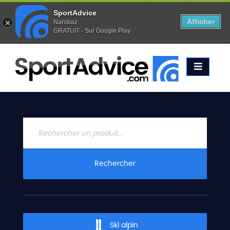
SportAdvice
Afficher
Narobaz
GRATUIT - Sur Google Play
Favoris (
0
)
Alertes (
0
)
ACCUEIL
SKIS
2020
COMPARATEUR
CONSEILS
QUESTIONS
Rechercher
-
RÉPONSES
CONTACT
Ski alpin