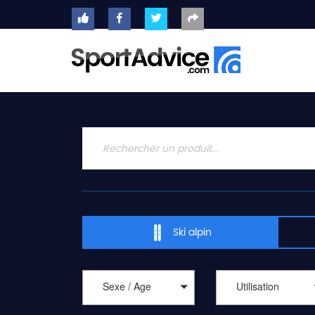
ACCUEIL
SKIS
2020
COMPARATEUR
CONSEILS
QUESTIONS
-
Ski alpin
RÉPONSES
CONTACT
Sexe / Age
Utilisation