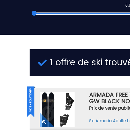
1 offre de ski trouv
ARMADA FREE W
GW BLACK NOIR
Prix de vente publi
Ski
Armada
Adulte