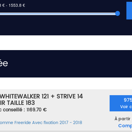
ée
HITEWALKER 121 + STRIVE 14
97
 TAILLE 183
Voir 
c conseillé : 1169.70 €
À partir
 homme
Freeride
Avec fixation
2017 - 2018
Comp