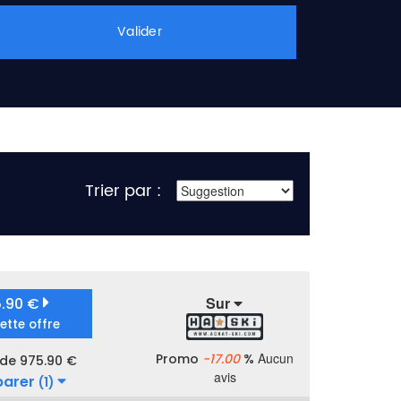
Valider
Trier par :
Sur
5.90 €
cette offre
Aucun
Promo
-17.00
%
 de 975.90 €
avis
arer
(1)