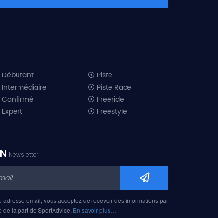
Débutant
Piste
Intermédiaire
Piste Race
Confirmé
Freeride
Expert
Freestyle
All-Mountain
Randonnée
Télémark
ON
Newsletter
Mini ski
Ski piste 2019
Ski freeride 2019
Ski freestyle 2019
e adresse email, vous acceptez de recevoir des informations par
Ski AM 2019
e de la part de SportAdvice.
En savoir plus…