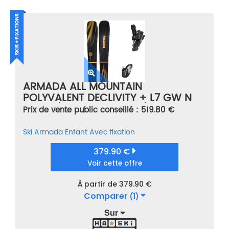
ARMADA ALL MOUNTAIN
POLYVALENT DECLIVITY + L7 GW N
BLACK/WHITE B90 NOIR/JAUNE
Prix de vente public conseillé : 519.80 €
TAILLE 136
Ski
Armada
Enfant
Avec fixation
379.90 €
Voir cette offre
À partir de 379.90 €
Comparer
(1)
Sur