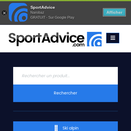
SportAdvice
Afficher
Narobaz
GRATUIT - Sur Google Play
Favoris (
0
)
Alertes (
0
)
ACCUEIL
SKIS
2020
COMPARATEUR
CONSEILS
QUESTIONS
Rechercher
-
RÉPONSES
CONTACT
Ski alpin