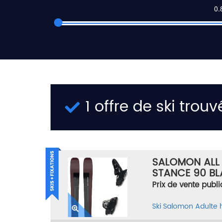
1 offre de ski trouv
SALOMON ALL
STANCE 90 BL
BLACK VIOLET/
Prix de vente publi
Ski
Salomon
Adulte