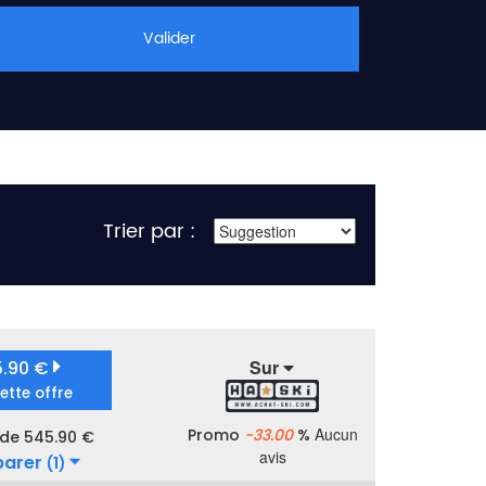
Valider
Trier par :
Sur
5.90 €
cette offre
Aucun
Promo
-33.00
%
 de 545.90 €
avis
arer
(1)