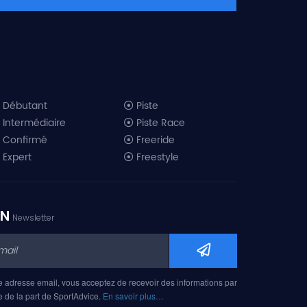
Débutant
Piste
Intermédiaire
Piste Race
Confirmé
Freeride
Expert
Freestyle
All-Mountain
Randonnée
Télémark
ON
Newsletter
Mini ski
Ski piste 2019
Ski freeride 2019
Ski freestyle 2019
e adresse email, vous acceptez de recevoir des informations par
Ski AM 2019
e de la part de SportAdvice.
En savoir plus…