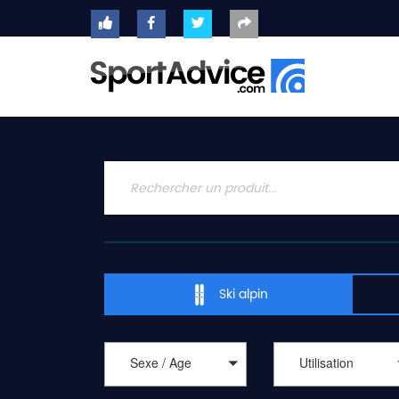
ACCUEIL
SKIS
2020
COMPARATEUR
CONSEILS
QUESTIONS
-
Ski alpin
RÉPONSES
CONTACT
Sexe / Age
Utilisation