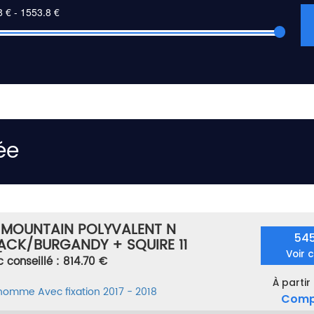
ée
 MOUNTAIN POLYVALENT N
54
ACK/BURGANDY + SQUIRE 11
Voir 
NOIR TAILLE 182
c conseillé : 814.70 €
À partir
 homme
Avec fixation
2017 - 2018
Comp