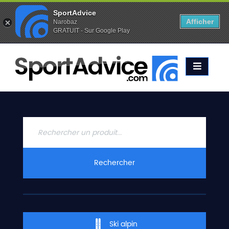
SportAdvice
Afficher
Narobaz
GRATUIT - Sur Google Play
Favoris (
0
)
Alertes (
0
)
ACCUEIL
SKIS
2020
COMPARATEUR
CONSEILS
QUESTIONS
Rechercher
-
RÉPONSES
CONTACT
Ski alpin