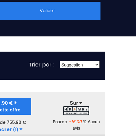
Valider
Trier par :
Sur
5.90 €
cette offre
Aucun
Promo
-16.00
%
 de 755.90 €
avis
arer
(1)