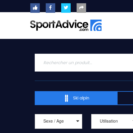
ACCUEIL
SKIS
2020
COMPARATEUR
CONSEILS
QUESTIONS
-
Ski alpin
RÉPONSES
CONTACT
Sexe / Age
Utilisation