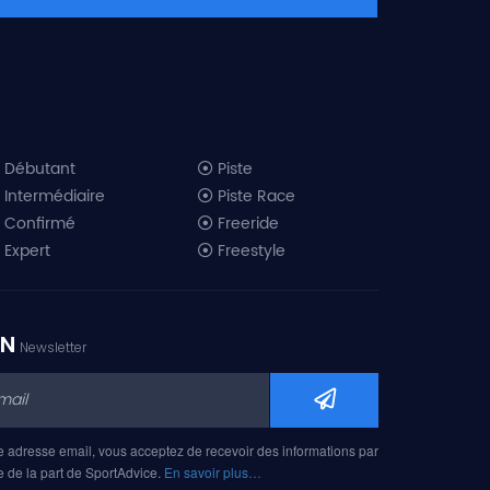
Débutant
Piste
Intermédiaire
Piste Race
Confirmé
Freeride
Expert
Freestyle
All-Mountain
Randonnée
Télémark
ON
Newsletter
Mini ski
Ski piste 2019
Ski freeride 2019
Ski freestyle 2019
e adresse email, vous acceptez de recevoir des informations par
Ski AM 2019
e de la part de SportAdvice.
En savoir plus…