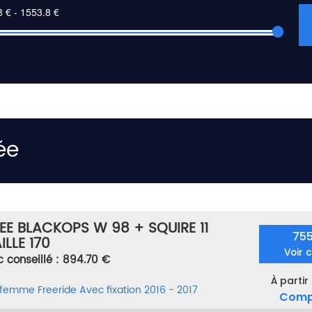
ée
EE BLACKOPS W 98 + SQUIRE 11
75
ILLE 170
Voir 
c conseillé : 894.70 €
À partir
 femme
Freeride
Avec fixation
2016 - 2017
Comp