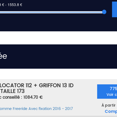
ée
OCATOR 112 + GRIFFON 13 ID
77
AILLE 173
Voir 
c conseillé : 1084.70 €
À partir
 homme
Freeride
Avec fixation
2016 - 2017
Comp