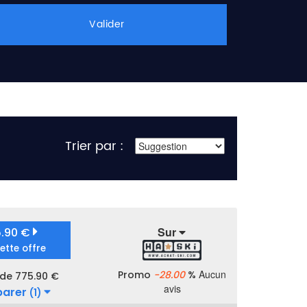
Valider
Trier par :
Sur
5.90 €
cette offre
Aucun
Promo
-28.00
%
 de 775.90 €
avis
arer
(1)