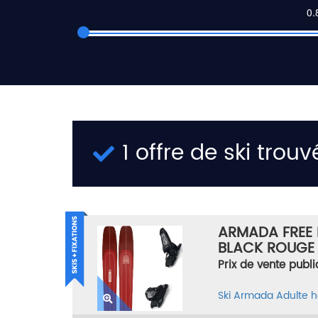
1 offre de ski trouv
ARMADA FREE L
BLACK ROUGE T
Prix de vente publi
Ski
Armada
Adulte