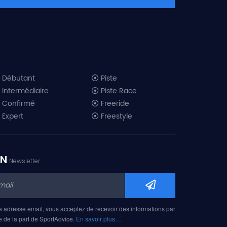
Débutant
Piste
Intermédiaire
Piste Race
Confirmé
Freeride
Expert
Freestyle
All-Mountain
Randonnée
Télémark
ON
Newsletter
Mini ski
Ski piste 2019
Ski freeride 2019
Ski freestyle 2019
e adresse email, vous acceptez de recevoir des informations par
Ski AM 2019
e de la part de SportAdvice.
En savoir plus…