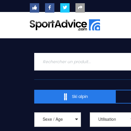
ACCUEIL
SKIS
2020
COMPARATEUR
CONSEILS
QUESTIONS
-
Ski alpin
RÉPONSES
CONTACT
Sexe / Age
Utilisation