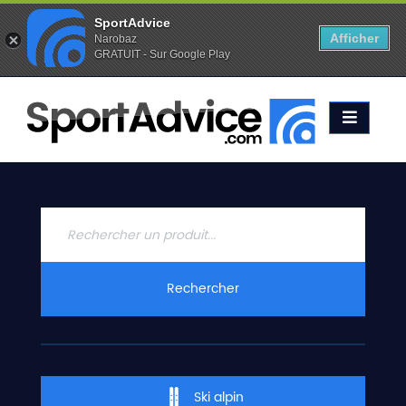
SportAdvice
Afficher
Narobaz
GRATUIT - Sur Google Play
Favoris (
0
)
Alertes (
0
)
ACCUEIL
SKIS
2020
COMPARATEUR
CONSEILS
QUESTIONS
Rechercher
-
RÉPONSES
CONTACT
Ski alpin