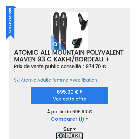
ATOMIC ALL MOUNTAIN POLYVALENT
MAVEN 93 C KAKHI/BORDEAU +
GRIFFON 13 ID BLACK MULTICOLORE
Prix de vente public conseillé : 974.70 €
TAILLE 156
Ski
Atomic
Adulte femme
Avec fixation
695.90 €
Voir cette offre
À partir de 695.90 €
Comparer
(1)
Sur