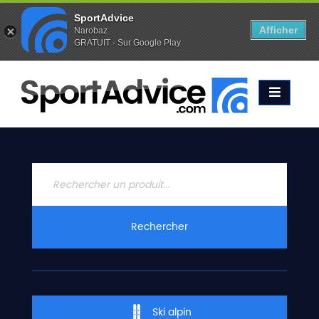
SportAdvice
Afficher
Narobaz
GRATUIT - Sur Google Play
Favoris (
0
)
Alertes (
0
)
ACCUEIL
SKIS
2020
COMPARATEUR
CONSEILS
QUESTIONS
Rechercher
-
RÉPONSES
CONTACT
Ski alpin