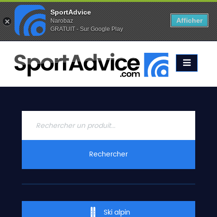
SportAdvice
Afficher
Narobaz
GRATUIT - Sur Google Play
Favoris (
0
)
Alertes (
0
)
ACCUEIL
SKIS
2020
COMPARATEUR
CONSEILS
QUESTIONS
Rechercher
-
RÉPONSES
CONTACT
Ski alpin