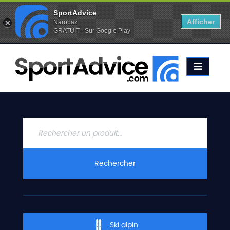
SportAdvice
Afficher
Narobaz
GRATUIT - Sur Google Play
Favoris (
0
)
Alertes (
0
)
ACCUEIL
SKIS
2020
COMPARATEUR
CONSEILS
QUESTIONS
Rechercher
-
RÉPONSES
CONTACT
Ski alpin