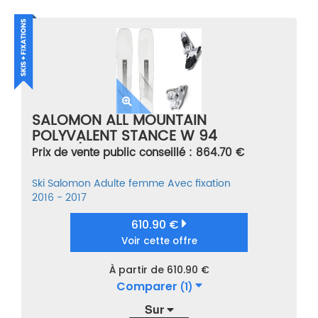
SALOMON ALL MOUNTAIN
POLYVALENT STANCE W 94
WHITE/BLACK + SQUIRE 11 WHITE
Prix de vente public conseillé : 864.70 €
BLANC TAILLE 174
Ski
Salomon
Adulte femme
Avec fixation
2016 - 2017
610.90 €
Voir cette offre
À partir de 610.90 €
Comparer
(1)
Sur