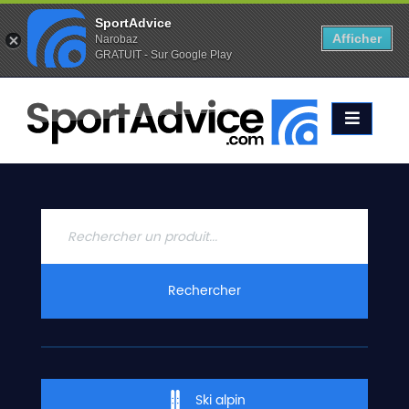
SportAdvice
Afficher
Narobaz
GRATUIT - Sur Google Play
Favoris (
0
)
Alertes (
0
)
ACCUEIL
SKIS
2020
COMPARATEUR
CONSEILS
QUESTIONS
Rechercher
-
RÉPONSES
CONTACT
Ski alpin