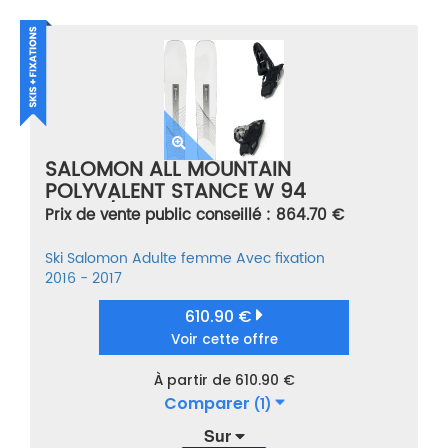
SALOMON ALL MOUNTAIN
POLYVALENT STANCE W 94
WHITE/BLACK + SQUIRE 11 BLACK
Prix de vente public conseillé : 864.70 €
BLANC TAILLE 174
Ski
Salomon
Adulte femme
Avec fixation
2016 - 2017
610.90 €
Voir cette offre
À partir de 610.90 €
Comparer
(1)
Sur