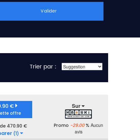
Valider
Trier par :
Sur
0.90 €
cette offre
Aucun
Promo
-29.00
%
 de 470.90 €
avis
arer
(1)