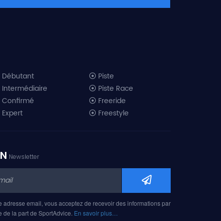
Débutant
Piste
Intermédiaire
Piste Race
Confirmé
Freeride
Expert
Freestyle
All-Mountain
Randonnée
Télémark
ON
Newsletter
Mini ski
Ski piste 2019
Ski freeride 2019
Ski freestyle 2019
e adresse email, vous acceptez de recevoir des informations par
Ski AM 2019
e de la part de SportAdvice.
En savoir plus…