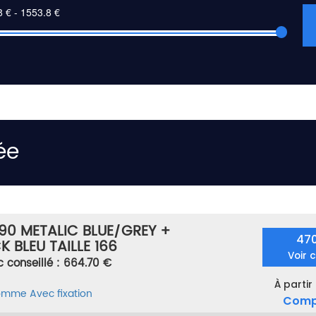
ée
90 METALIC BLUE/GREY +
47
K BLEU TAILLE 166
Voir 
c conseillé : 664.70 €
À partir
homme
Avec fixation
Comp