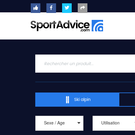
ACCUEIL
SKIS
2020
COMPARATEUR
CONSEILS
QUESTIONS
-
Ski alpin
RÉPONSES
CONTACT
Sexe / Age
Utilisation