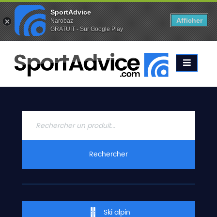
SportAdvice
Afficher
Narobaz
GRATUIT - Sur Google Play
Favoris (
0
)
Alertes (
0
)
ACCUEIL
SKIS
2020
COMPARATEUR
CONSEILS
QUESTIONS
Rechercher
-
RÉPONSES
CONTACT
Ski alpin