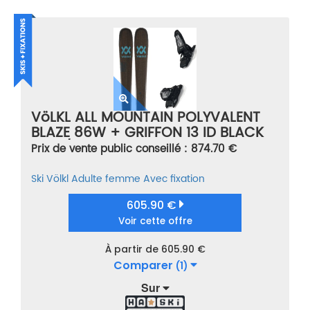
VöLKL ALL MOUNTAIN POLYVALENT
BLAZE 86W + GRIFFON 13 ID BLACK
NOIR/MARRON TAILLE 159
Prix de vente public conseillé : 874.70 €
Ski
Völkl
Adulte femme
Avec fixation
605.90 €
Voir cette offre
À partir de 605.90 €
Comparer
(1)
Sur