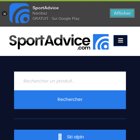
SportAdvice
Afficher
Narobaz
GRATUIT - Sur Google Play
Favoris (
0
)
Alertes (
0
)
ACCUEIL
SKIS
2020
COMPARATEUR
CONSEILS
QUESTIONS
Rechercher
-
RÉPONSES
CONTACT
Ski alpin