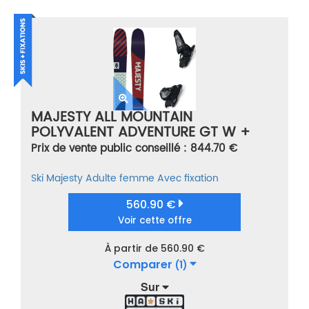
MAJESTY ALL MOUNTAIN
POLYVALENT ADVENTURE GT W +
GRIFFON 13 ID BLACK
Prix de vente public conseillé : 844.70 €
BLEU/ROUGE/VERT TAILLE 154
Ski
Majesty
Adulte femme
Avec fixation
560.90 €
Voir cette offre
À partir de 560.90 €
Comparer
(1)
Sur