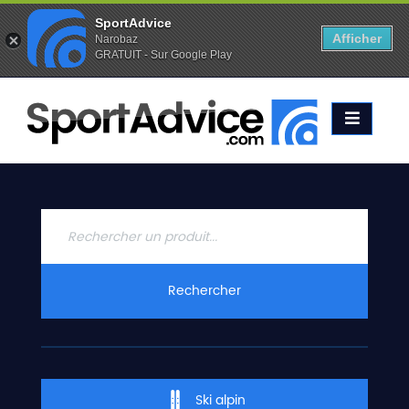
SportAdvice
Afficher
Narobaz
GRATUIT - Sur Google Play
Favoris (
0
)
Alertes (
0
)
ACCUEIL
SKIS
2020
COMPARATEUR
CONSEILS
QUESTIONS
Rechercher
-
RÉPONSES
CONTACT
Ski alpin