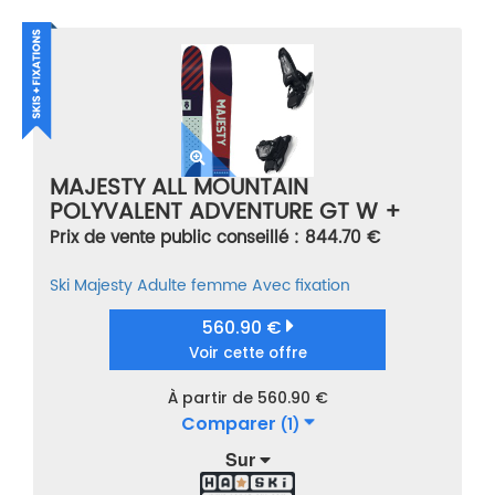
MAJESTY ALL MOUNTAIN
POLYVALENT ADVENTURE GT W +
GRIFFON 13 ID BLACK
Prix de vente public conseillé : 844.70 €
BLEU/ROUGE/VERT TAILLE 166
Ski
Majesty
Adulte femme
Avec fixation
560.90 €
Voir cette offre
À partir de 560.90 €
Comparer
(1)
Sur