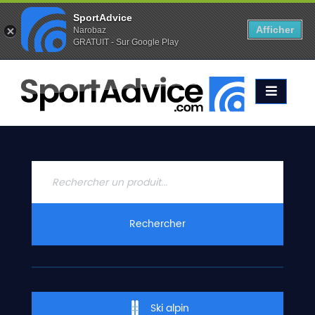
SportAdvice
Afficher
Narobaz
GRATUIT - Sur Google Play
Favoris (
0
)
Alertes (
0
)
ACCUEIL
SKIS
2020
COMPARATEUR
CONSEILS
QUESTIONS
Rechercher
-
RÉPONSES
CONTACT
Ski alpin