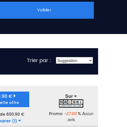
Valider
Trier par :
Sur
0.90 €
cette offre
Aucun
Promo
-27.00
%
 de 600.90 €
avis
arer
(1)