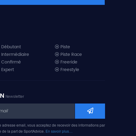
Débutant
Piste
Intermédiaire
Piste Race
Confirmé
Freeride
Expert
Freestyle
All-Mountain
Randonnée
Télémark
ON
Newsletter
Mini ski
Ski piste 2019
Ski freeride 2019
Ski freestyle 2019
e adresse email, vous acceptez de recevoir des informations par
Ski AM 2019
e de la part de SportAdvice.
En savoir plus…