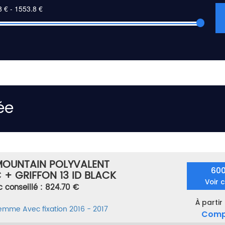
ée
MOUNTAIN POLYVALENT
60
 + GRIFFON 13 ID BLACK
Voir 
ORE TAILLE 176
c conseillé : 824.70 €
À partir
femme
Avec fixation
2016 - 2017
Comp