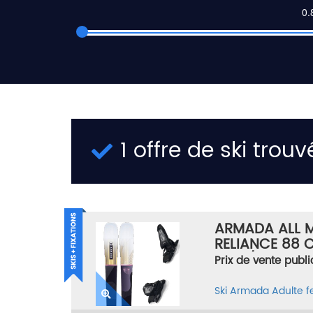
1 offre de ski trouv
ARMADA ALL 
RELIANCE 88 C
NOIR/MULTICOL
Prix de vente publi
Ski
Armada
Adulte 