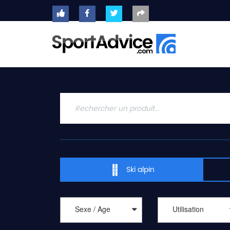
ACCUEIL
SKIS
2020
COMPARATEUR
CONSEILS
QUESTIONS
-
Ski alpin
RÉPONSES
CONTACT
Sexe / Age
Utilisation