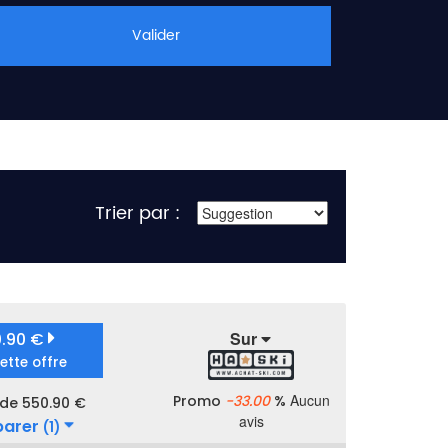
Valider
Trier par :
Sur
0.90 €
cette offre
Aucun
Promo
-33.00
%
 de 550.90 €
avis
arer
(1)