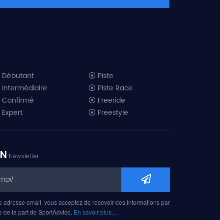
Débutant
Piste
Intermédiaire
Piste Race
Confirmé
Freeride
Expert
Freestyle
All-Mountain
Randonnée
Télémark
ON
Newsletter
Mini ski
Ski piste 2019
Ski freeride 2019
Ski freestyle 2019
e adresse email, vous acceptez de recevoir des informations par
Ski AM 2019
e de la part de SportAdvice.
En savoir plus…