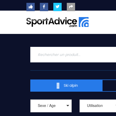
ACCUEIL
SKIS
2020
COMPARATEUR
CONSEILS
QUESTIONS
-
Ski alpin
RÉPONSES
CONTACT
Sexe / Age
Utilisation