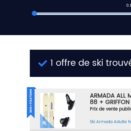
1 offre de ski trouv
ARMADA ALL 
88 + GRIFFON 
Prix de vente publi
Ski
Armada
Adulte 