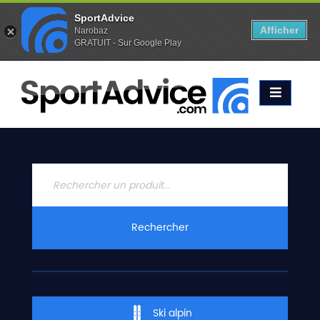
SportAdvice
Afficher
Narobaz
GRATUIT - Sur Google Play
Favoris (
0
)
Alertes (
0
)
ACCUEIL
SKIS
2020
COMPARATEUR
CONSEILS
QUESTIONS
Rechercher
-
RÉPONSES
CONTACT
Ski alpin