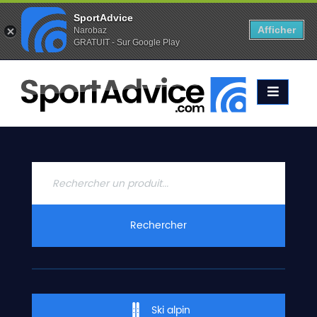
SportAdvice
Afficher
Narobaz
GRATUIT - Sur Google Play
Favoris (
0
)
Alertes (
0
)
ACCUEIL
SKIS
2020
COMPARATEUR
CONSEILS
QUESTIONS
Rechercher
-
RÉPONSES
CONTACT
Ski alpin