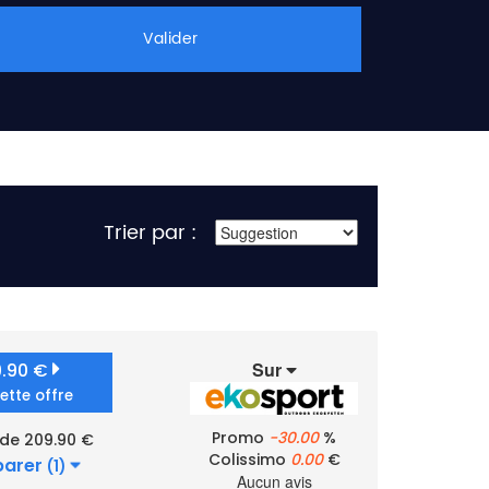
Valider
Trier par :
Sur
9.90 €
cette offre
Promo
-30.00
%
 de 209.90 €
Colissimo
0.00
€
arer
(1)
Aucun avis