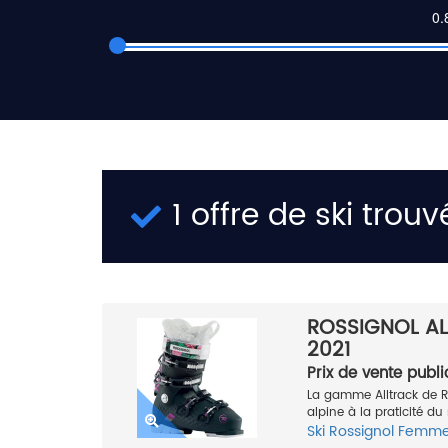
1 offre de ski trouv
ROSSIGNOL A
2021
Prix de vente publi
La gamme Alltrack de R
alpine à la praticité 
Ski
Rossignol
Femm