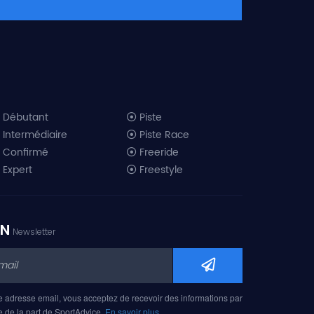
Débutant
Piste
Intermédiaire
Piste Race
Confirmé
Freeride
Expert
Freestyle
All-Mountain
Randonnée
Télémark
ON
Newsletter
Mini ski
Ski piste 2019
Ski freeride 2019
Ski freestyle 2019
e adresse email, vous acceptez de recevoir des informations par
Ski AM 2019
e de la part de SportAdvice.
En savoir plus…