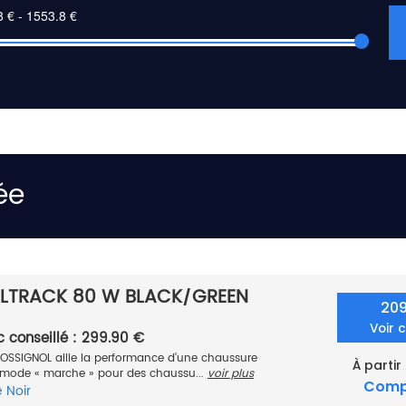
ée
LLTRACK 80 W BLACK/GREEN
20
Voir 
c conseillé : 299.90 €
OSSIGNOL allie la performance d’une chaussure
À partir
du mode « marche » pour des chaussu...
voir plus
Comp
e
Noir