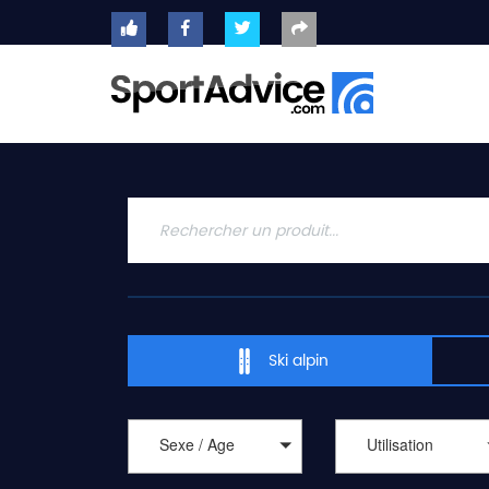
ACCUEIL
SKIS
2020
COMPARATEUR
CONSEILS
QUESTIONS
-
Ski alpin
RÉPONSES
CONTACT
Sexe / Age
Utilisation