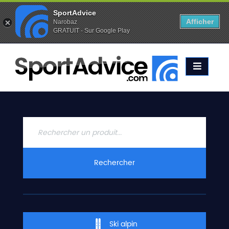
SportAdvice
Afficher
Narobaz
GRATUIT - Sur Google Play
Favoris (
0
)
Alertes (
0
)
ACCUEIL
SKIS
2020
COMPARATEUR
CONSEILS
QUESTIONS
Rechercher
-
RÉPONSES
CONTACT
Ski alpin