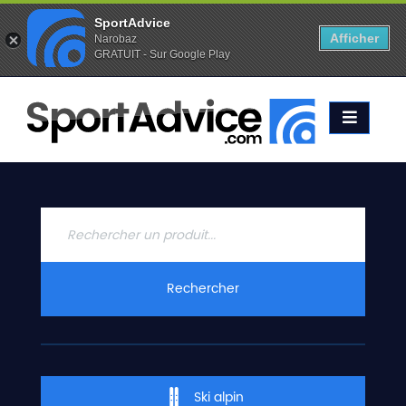
SportAdvice
Afficher
Narobaz
GRATUIT - Sur Google Play
Favoris (
0
)
Alertes (
0
)
ACCUEIL
SKIS
2020
COMPARATEUR
CONSEILS
QUESTIONS
Rechercher
-
RÉPONSES
CONTACT
Ski alpin