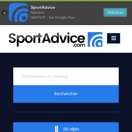
SportAdvice
Afficher
Narobaz
GRATUIT - Sur Google Play
Favoris (
0
)
Alertes (
0
)
ACCUEIL
SKIS
2020
COMPARATEUR
CONSEILS
QUESTIONS
Rechercher
-
RÉPONSES
CONTACT
Ski alpin