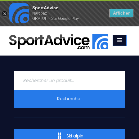
SportAdvice
Afficher
Narobaz
GRATUIT - Sur Google Play
Favoris (
0
)
Alertes (
0
)
ACCUEIL
SKIS
2020
COMPARATEUR
CONSEILS
QUESTIONS
Rechercher
-
RÉPONSES
CONTACT
Ski alpin