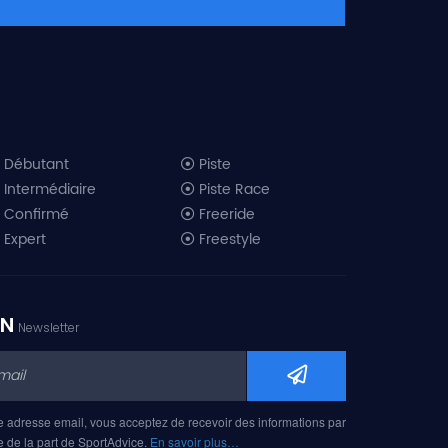
Débutant
Piste
Intermédiaire
Piste Race
Confirmé
Freeride
Expert
Freestyle
All-Mountain
Randonnée
Télémark
ON
Newsletter
Mini ski
Ski piste 2019
Ski freeride 2019
Ski freestyle 2019
e adresse email, vous acceptez de recevoir des informations par
Ski AM 2019
e de la part de SportAdvice.
En savoir plus…