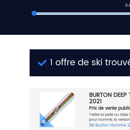
1 offre de ski trouv
BURTON DEEP 
2021
Prix de vente publi
Taillez la piste ou ride
pour homme, la version 
Ski
Burton
Homme
2