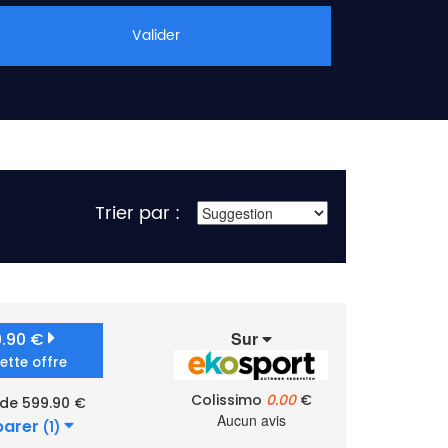
Valider
Trier par :
Sur
9.90 €
cette offre
Colissimo
0.00
€
 de 599.90 €
Aucun avis
arer
(1)