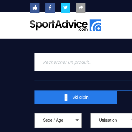
ACCUEIL
SKIS
2020
COMPARATEUR
CONSEILS
QUESTIONS
-
Ski alpin
RÉPONSES
CONTACT
Sexe / Age
Utilisation