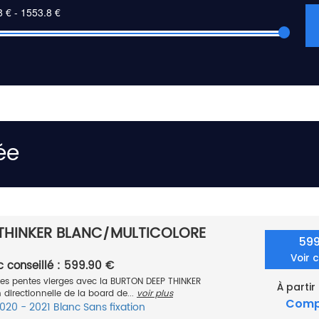
ée
THINKER BLANC/MULTICOLORE
59
Voir 
c conseillé : 599.90 €
z les pentes vierges avec la BURTON DEEP THINKER
À partir
directionnelle de la board de...
voir plus
Comp
020 - 2021
Blanc
Sans fixation