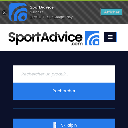
SportAdvice
Afficher
Narobaz
GRATUIT - Sur Google Play
Favoris (
0
)
Alertes (
0
)
ACCUEIL
SKIS
2020
COMPARATEUR
CONSEILS
QUESTIONS
Rechercher
-
RÉPONSES
CONTACT
Ski alpin