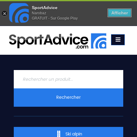
SportAdvice
Afficher
Narobaz
GRATUIT - Sur Google Play
Favoris (
0
)
Alertes (
0
)
ACCUEIL
SKIS
2020
COMPARATEUR
CONSEILS
QUESTIONS
Rechercher
-
RÉPONSES
CONTACT
Ski alpin