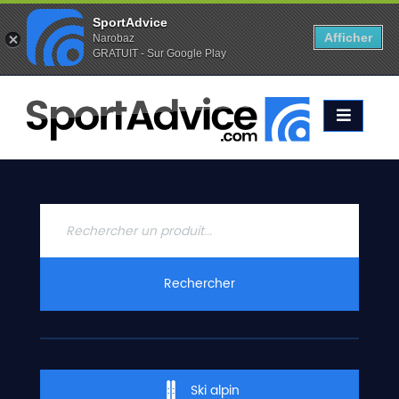
SportAdvice
Afficher
Narobaz
GRATUIT - Sur Google Play
Favoris (
0
)
Alertes (
0
)
ACCUEIL
SKIS
2020
COMPARATEUR
CONSEILS
QUESTIONS
Rechercher
-
RÉPONSES
CONTACT
Ski alpin