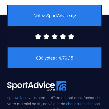
Notez SportAdvice
600 votes : 4.76 / 5
SportAdvice
vous permet d'être orienté dans l'achat de
votre matériel de
ski
, de
vélo
et de
chaussures de sport