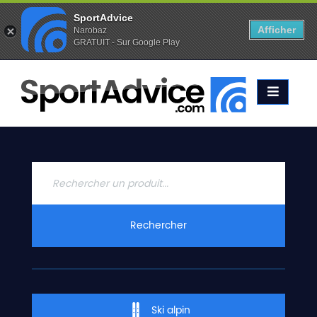
SportAdvice
Afficher
Narobaz
GRATUIT - Sur Google Play
Favoris (
0
)
Alertes (
0
)
ACCUEIL
SKIS
2020
COMPARATEUR
CONSEILS
QUESTIONS
Rechercher
-
RÉPONSES
CONTACT
Ski alpin