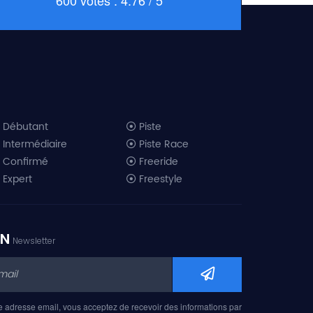
Débutant
Piste
Intermédiaire
Piste Race
Confirmé
Freeride
Expert
Freestyle
All-Mountain
Randonnée
Télémark
ON
Newsletter
Mini ski
Ski piste 2019
Ski freeride 2019
Ski freestyle 2019
e adresse email, vous acceptez de recevoir des informations par