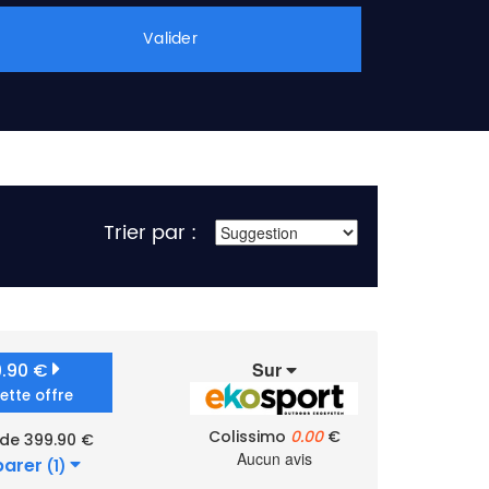
Valider
Trier par :
Sur
9.90 €
cette offre
Colissimo
0.00
€
 de 399.90 €
Aucun avis
arer
(1)