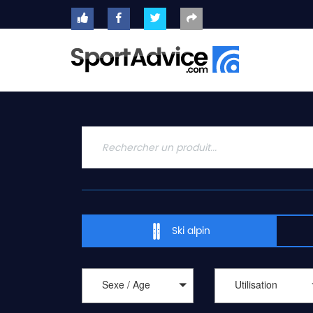
ACCUEIL
SKIS
2020
COMPARATEUR
CONSEILS
QUESTIONS
-
Ski alpin
RÉPONSES
CONTACT
Sexe / Age
Utilisation