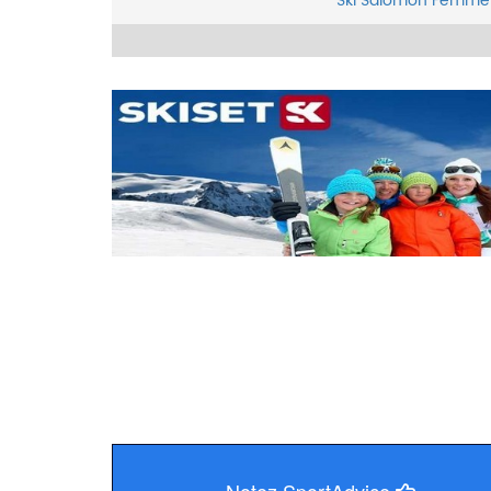
Ski
Salomon
Femme
Notez SportAdvice