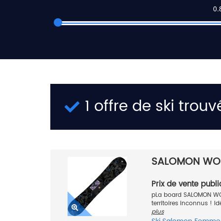
1 offre de ski trouv
SALOMON WON
Prix de vente publi
pLa board SALOMON WO
territoires inconnus ! I
plus