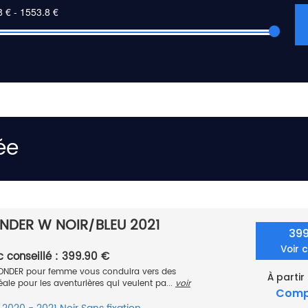
ée
DER W NOIR/BLEU 2021
39
Voir 
c conseillé : 399.90 €
NDER pour femme vous conduira vers des
À partir
déale pour les aventurières qui veulent pa...
voir
Comp