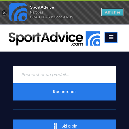
SportAdvice
Afficher
Narobaz
GRATUIT - Sur Google Play
Favoris (
0
)
Alertes (
0
)
ACCUEIL
SKIS
2020
COMPARATEUR
CONSEILS
QUESTIONS
Rechercher
-
RÉPONSES
CONTACT
Ski alpin