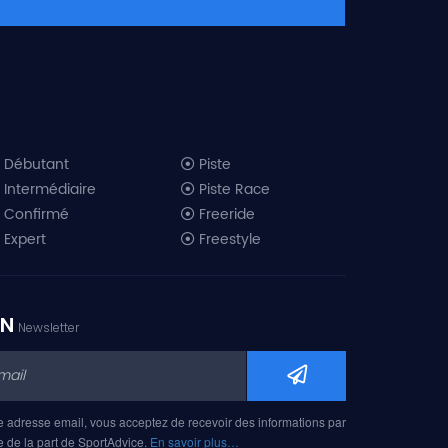
Débutant
Piste
Intermédiaire
Piste Race
Confirmé
Freeride
Expert
Freestyle
All-Mountain
Randonnée
Télémark
ON
Newsletter
Mini ski
Ski piste 2019
Ski freeride 2019
Ski freestyle 2019
e adresse email, vous acceptez de recevoir des informations par
Ski AM 2019
e de la part de SportAdvice.
En savoir plus…