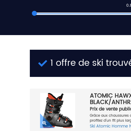
1 offre de ski trouv
ATOMIC HAWX
BLACK/ANTHRA
Prix de vente publi
Grâce aux chaussures 
profitez d’un fit plus l
Ski
Atomic
Homme