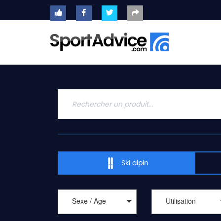
ACCUEIL
SKIS
2020
COMPARATEUR
CONSEILS
QUESTIONS
-
Ski alpin
RÉPONSES
CONTACT
Sexe / Age
Utilisation