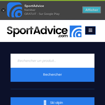
SportAdvice
Afficher
Narobaz
GRATUIT - Sur Google Play
Favoris (
0
)
Alertes (
0
)
ACCUEIL
SKIS
2020
COMPARATEUR
CONSEILS
QUESTIONS
Rechercher
-
RÉPONSES
CONTACT
Ski alpin