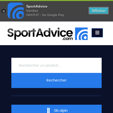
SportAdvice
Afficher
Narobaz
GRATUIT - Sur Google Play
Favoris (
0
)
Alertes (
0
)
ACCUEIL
SKIS
2020
COMPARATEUR
CONSEILS
QUESTIONS
Rechercher
-
RÉPONSES
CONTACT
Ski alpin