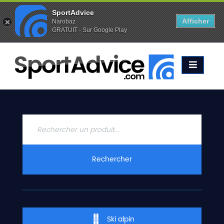
SportAdvice
Afficher
Narobaz
GRATUIT - Sur Google Play
Favoris (
0
)
Alertes (
0
)
ACCUEIL
SKIS
2020
COMPARATEUR
CONSEILS
QUESTIONS
Rechercher
-
RÉPONSES
CONTACT
Ski alpin