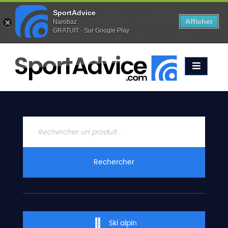
SportAdvice
Afficher
Narobaz
GRATUIT - Sur Google Play
Favoris (
0
)
Alertes (
0
)
ACCUEIL
SKIS
2020
COMPARATEUR
CONSEILS
QUESTIONS
Rechercher
-
RÉPONSES
CONTACT
Ski alpin