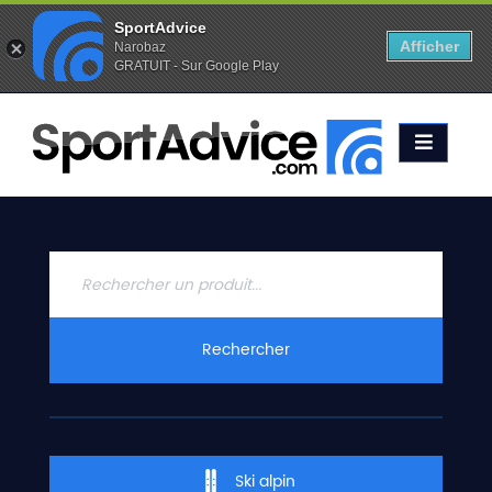
SportAdvice
Afficher
Narobaz
GRATUIT - Sur Google Play
Favoris (
0
)
Alertes (
0
)
ACCUEIL
SKIS
2020
COMPARATEUR
CONSEILS
QUESTIONS
Rechercher
-
RÉPONSES
CONTACT
Ski alpin