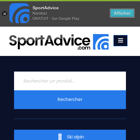
SportAdvice
Afficher
Narobaz
GRATUIT - Sur Google Play
Favoris (
0
)
Alertes (
0
)
ACCUEIL
SKIS
2020
COMPARATEUR
CONSEILS
QUESTIONS
Rechercher
-
RÉPONSES
CONTACT
Ski alpin