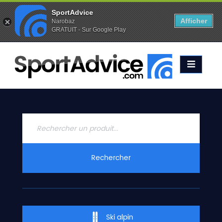
SportAdvice
Afficher
Narobaz
GRATUIT - Sur Google Play
Favoris (
0
)
Alertes (
0
)
ACCUEIL
SKIS
2020
COMPARATEUR
CONSEILS
QUESTIONS
Rechercher
-
RÉPONSES
CONTACT
Ski alpin