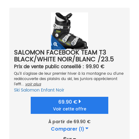
SALOMON FACEBOOK TEAM T3
BLACK/WHITE NOIR/BLANC /23.5
2021
Prix de vente public conseillé : 99.90 €
Qu'il s'agisse de leur premier hiver à la montagne ou d'une
redécouverte des plaisirs du ski, les juniors apprécieront
l'effi...
voir plus
Ski
Salomon
Enfant
Noir
69.90 €
Voir cette offre
À partir de 69.90 €
Comparer
(1)
Sur