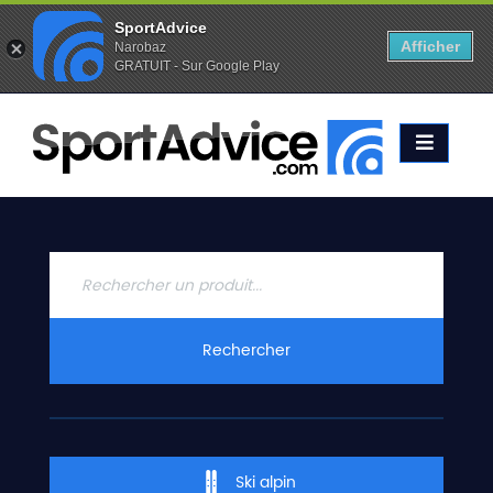
SportAdvice
Afficher
Narobaz
GRATUIT - Sur Google Play
Favoris (
0
)
Alertes (
0
)
ACCUEIL
SKIS
2020
COMPARATEUR
CONSEILS
QUESTIONS
Rechercher
-
RÉPONSES
CONTACT
Ski alpin